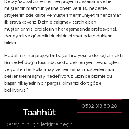
Detay Yapısal Sistemler, her projenin başarısına ve her
müşterinin memnuniyetine önem verir. Bu nedenle,
projelerimizde kalite ve müşteri memnuniyetini her zaman
ilk sıraya koyarız. Bizimle çalışmayı tercih eden
müşterilerimiz, projelerinin her aşamasında profesyonel,
deneyimli ve güvenilir bir ekibin hizmetinde olduklarını
bilirler.
Hedefimiz, her projeyi bir başarı hikayesine dönüştürmektir.
Bu hedef doğrultusunda, sektördeki en yeni teknolojileri
ve yöntemleri kullanmayı ve her zaman müşterilerimizin
beklentilerini aşmayı hedefliyoruz. Sizin de bizimle bu
başarı hikayesinin bir parçası olmanızı dört gözle
Yeşil Bina
bekliyoruz."
Design and Build
0532 313 50 28
Taahhüt
Onarım ve Tadilat
Detaylı bilgi için iletişime geçin.