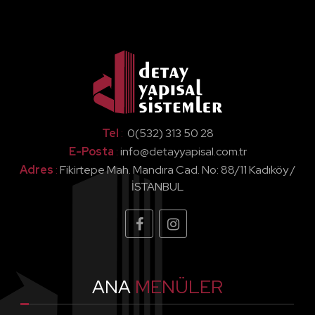
ve dahası...
Detay Yapısal'da
Yeşil Bina
Tel
:
0(532) 313 50 28
E-Posta
:
info@detayyapisal.com.tr
Adres
:
Fikirtepe Mah. Mandıra Cad. No: 88/11 Kadıköy /
İSTANBUL
ANA
MENÜLER